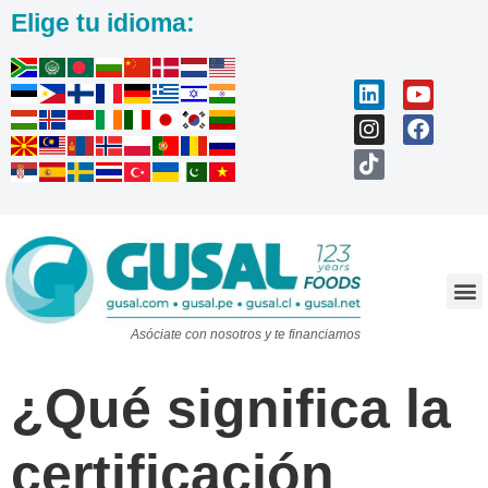
Elige tu idioma:
Trabaja con nosotros
Asóciate con nosotros y te financiamos
¿Qué significa la
certificación