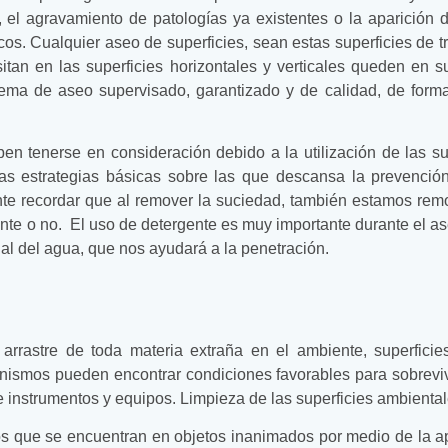
 el agravamiento de patologías ya existentes o la aparición 
cos. Cualquier aseo de superficies, sean estas superficies de tr
tan en las superficies horizontales y verticales queden en 
tema de aseo supervisado, garantizado y de calidad, de forma
eben tenerse en consideración debido a la utilización de las s
n las estrategias básicas sobre las que descansa la prevención
ante recordar que al remover la suciedad, también estamos re
nte o no. El uso de detergente es muy importante durante el ase
ial del agua, que nos ayudará a la penetración.
rrastre de toda materia extraña en el ambiente, superficies
ganismos pueden encontrar condiciones favorables para sobrev
nstrumentos y equipos. Limpieza de las superficies ambientale
s que se encuentran en objetos inanimados por medio de la ap