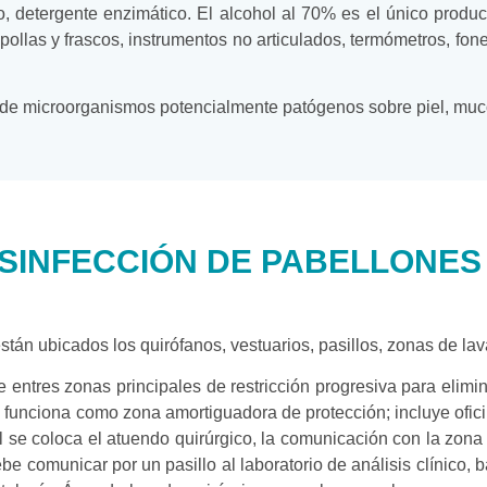
ro, detergente enzimático. El alcohol al 70% es el único produ
mpollas y frascos, instrumentos no articulados, termómetros, f
de microorganismos potencialmente patógenos sobre piel, muco
ESINFECCIÓN DE PABELLONE
n ubicados los quirófanos, vestuarios, pasillos, zonas de lava
e entres zonas principales de restricción progresiva para elim
nciona como zona amortiguadora de protección; incluye oficin
l se coloca el atuendo quirúrgico, la comunicación con la zona 
comunicar por un pasillo al laboratorio de análisis clínico, 