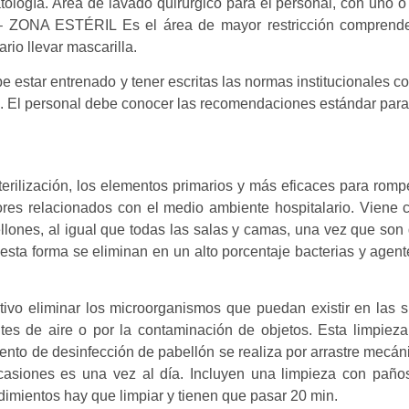
atología. Área de lavado quirúrgico para el personal, con uno o
– ZONA ESTÉRIL Es el área de mayor restricción comprende l
rio llevar mascarilla.
 estar entrenado y tener escritas las normas institucionales con
 El personal debe conocer las recomendaciones estándar para e
sterilización, los elementos primarios y más eficaces para rom
tores relacionados con el medio ambiente hospitalario. Viene 
llones, al igual que todas las salas y camas, una vez que son
de esta forma se eliminan en un alto porcentaje bacterias y age
tivo eliminar los microorganismos que puedan existir en las 
tes de aire o por la contaminación de objetos. Esta limpieza s
ento de desinfección de pabellón se realiza por arrastre mecá
ocasiones es una vez al día. Incluyen una limpieza con paño
dimientos hay que limpiar y tienen que pasar 20 min.