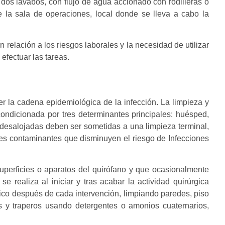
 dos lavabos, con flujo de agua accionado con rodilleras o
a sala de operaciones, local donde se lleva a cabo la
 relación a los riesgos laborales y la necesidad de utilizar
fectuar las tareas.
per la cadena epidemiológica de la infección. La limpieza y
condicionada por tres determinantes principales: huésped,
 desalojadas deben ser sometidas a una limpieza terminal,
ntes contaminantes que disminuyen el riesgo de Infecciones
superficies o aparatos del quirófano y que ocasionalmente
e realiza al iniciar y tras acabar la actividad quirúrgica
nico después de cada intervención, limpiando paredes, piso
s y traperos usando detergentes o amonios cuaternarios,